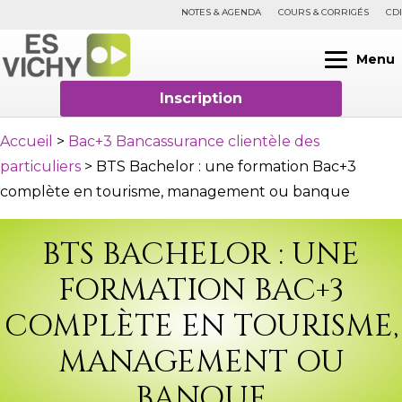
NOTES & AGENDA
COURS & CORRIGÉS
CDI
Menu
Inscription
Accueil
>
Bac+3 Bancassurance clientèle des
particuliers
>
BTS Bachelor : une formation Bac+3
complète en tourisme, management ou banque
BTS BACHELOR : UNE
FORMATION BAC+3
COMPLÈTE EN TOURISME,
MANAGEMENT OU
BANQUE