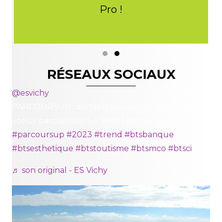
d
Pro !
Slide group 1
Slide group 2
RÉSEAUX SOCIAUX
@esvichy
PARCOURSUP : derniers jours pour ajouter vos
voeux parcoursup ! -> 9Mars dernier jour !
#parcoursup
#2023
#trend
#btsbanque
#btsesthetique
#btstoutisme
#btsmco
#btsci
♬ son original - ES Vichy