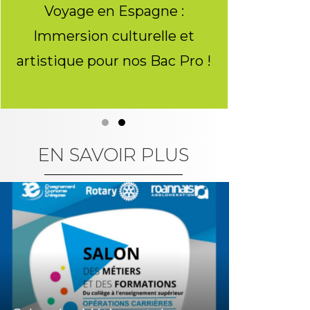
Voyage en Espagne :
Un partenaria
Immersion culturelle et
étudiants de
artistique pour nos Bac Pro !
Enquête Ten
grand bas
Slide group 1
Slide group 2
EN SAVOIR PLUS