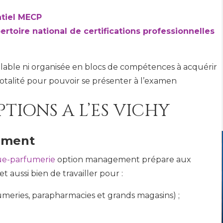
Un partenariat réussi pour les
tiel MECP
étudiants de la section MCO1
ertoire national de certifications professionnelles
Enquête Tendances RH sur le
grand bassin Vichyssois
lable ni organisée en blocs de compétences à acquérir
totalité pour pouvoir se présenter à l’examen
PTIONS A L’ES VICHY
ement
ue-parfumerie
option management prépare aux
aussi bien de travailler pour :
fumeries, parapharmacies et grands magasins) ;