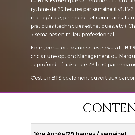
Le
BTS Esthétique
se déroule sur deux an
rythme de 29 heures par semaine (LV1, LV2,
managériale, promotion et communication c
pratiques (techniques esthétiques, etc.). 
7 semaines en milieu professionnel.
Enfin, en seconde année, les élèves du
BTS
choisir une option : Management ou Marque
approfondie à raison de 28 h 30 par semain
C'est un BTS également ouvert aux garçon
CONTEN
1ère Année(29 heures / semaine)