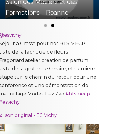
Salon des
Mini stages Bas Pro
Formatio
Slide group 1
Slide group 2
@esvichy
Sejour a Grasse pour nos BTS MECP1 ,
visite de la fabrique de fleurs
Fragonard,atelier creation de parfum,
visite de la grotte de Cesaire, et derniere
etape sur le chemin du retour pour une
conference et une démonstration de
maquillage Mode chez Zao
#btsmecp
#esvichy
♬ son original - ES Vichy