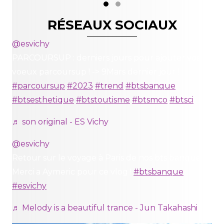
Slide group 1
Slide group 2
RÉSEAUX SOCIAUX
@esvichy
PARCOURSUP : derniers jours pour ajouter vos
voeux parcoursup ! -> 9Mars dernier jour !
#parcoursup
#2023
#trend
#btsbanque
#btsesthetique
#btstoutisme
#btsmco
#btsci
♬ son original - ES Vichy
@esvichy
Retour sur le voyage à Paris de nos bts banque 2!
Merci a Aymeric pour ce vlog !
#btsbanque
#esvichy
♬ Melody is a beautiful trance - Jun Takahashi