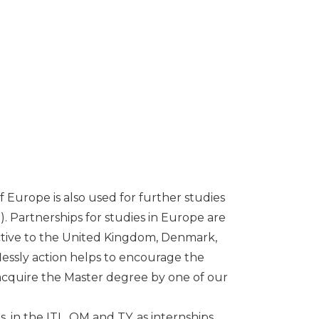
 Europe is also used for further studies
. Partnerships for studies in Europe are
tive to the United Kingdom, Denmark,
lessly action helps to encourage the
 acquire the Master degree by one of our
es, in the ITL, OM and TY, as internships