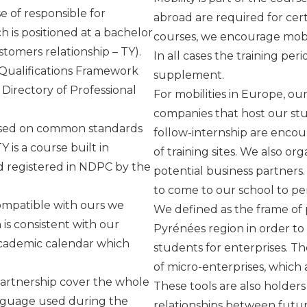
e of responsible for
abroad are required for cert
h is positioned at a bachelor
courses, we encourage mobi
omers relationship – TY).
In all cases the training pe
n Qualifications Framework
supplement.
 Directory of Professional
For mobilities in Europe, our
companies that host our stud
based on common standards
follow-internship are encour
 is a course built in
of training sites. We also or
d registered in NDPC by the
potential business partners.
to come to our school to per
ompatible with ours we
We defined as the frame of p
is consistent with our
Pyrénées region in order to
academic calendar which
students for enterprises. T
of micro-enterprises, which a
partnership cover the whole
These tools are also holders
anguage used during the
relationships between futur