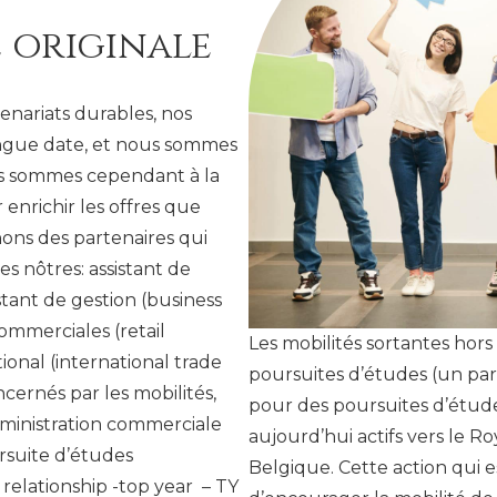
 originale
enariats durables, nos
ongue date, et nous sommes
ous sommes cependant à la
nrichir les offres que
hons des partenaires qui
es nôtres: assistant de
tant de gestion (business
ommerciales (retail
Les mobilités sortantes hors
nal (international trade
poursuites d’études (un par
ncernés par les mobilités,
pour des poursuites d’étud
dministration commerciale
aujourd’hui actifs vers le R
rsuite d’études
Belgique. Cette action qui 
elationship -top year – TY