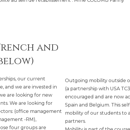
lité au sein de l’établissement : Mme COLOMB Fanny
(French and
 below)
erships, our current
Outgoing mobility outside of
e, and we are invested in
(a partnership with USA TC3)
 we are looking for new
encouraged and are now ac
nts. We are looking for
Spain and Belgium. This self
ectors: (office management
mobility of our students to
management -RM),
partners.
Those four groups are
Mobility is part of the cours