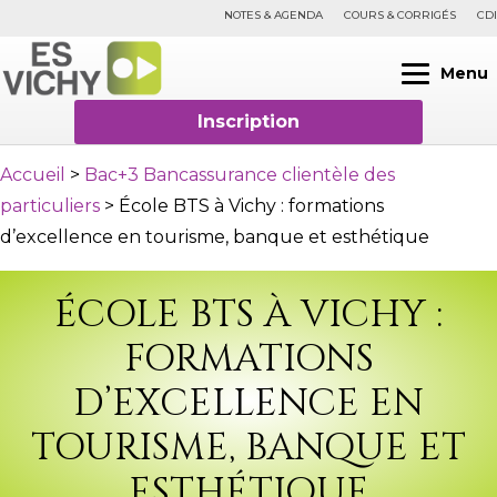
NOTES & AGENDA
COURS & CORRIGÉS
CDI
Menu
Inscription
Accueil
>
Bac+3 Bancassurance clientèle des
particuliers
>
École BTS à Vichy : formations
d’excellence en tourisme, banque et esthétique
ÉCOLE BTS À VICHY :
FORMATIONS
D’EXCELLENCE EN
TOURISME, BANQUE ET
ESTHÉTIQUE