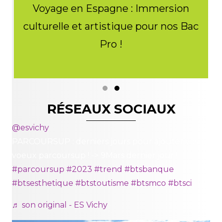
Voyage en Espagne : Immersion
culturelle et artistique pour nos Bac
d
Pro !
Slide group 1
Slide group 2
RÉSEAUX SOCIAUX
@esvichy
PARCOURSUP : derniers jours pour ajouter vos
voeux parcoursup ! -> 9Mars dernier jour !
#parcoursup
#2023
#trend
#btsbanque
#btsesthetique
#btstoutisme
#btsmco
#btsci
♬ son original - ES Vichy