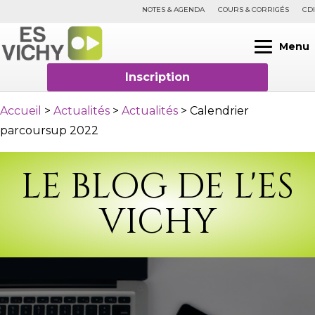
NOTES & AGENDA
COURS & CORRIGÉS
CDI
Menu
Inscription
Accueil
>
Actualités
>
Actualités
>
Calendrier
parcoursup 2022
LE BLOG DE L'ES
VICHY