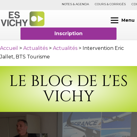
NOTES & AGENDA
COURS & CORRIGÉS
CDI
Menu
Inscription
Accueil
>
Actualités
>
Actualités
>
Intervention Eric
Jallet, BTS Tourisme
LE BLOG DE L'ES
VICHY