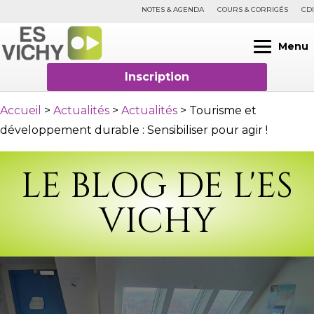
NOTES & AGENDA
COURS & CORRIGÉS
CDI
Menu
Inscription
Accueil
>
Actualités
>
Actualités
>
Tourisme et
développement durable : Sensibiliser pour agir !
LE BLOG DE L'ES
VICHY