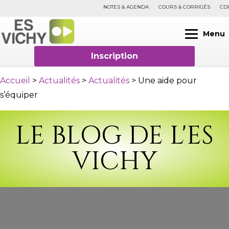
NOTES & AGENDA
COURS & CORRIGÉS
CDI
Menu
Inscription
Accueil
>
Actualités
>
Actualités
>
Une aide pour
s’équiper
LE BLOG DE L'ES
VICHY