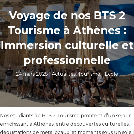
Voyage de nos BTS 2
Tourisme à Athènes :
Immersion culturelle et
professionnelle
24 mars 2025 |
Actualités
,
Tourisme
,
l'Ecole
Nos étudiants de BTS 2 Tourisme profitent d’un séjour
enrichissant à Athènes, entre découvertes culturelles,
dégustations de mets locaux, et moments sous un soleil