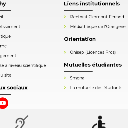
chy
Liens institutionnels
il
Rectorat Clermont-Ferrand
blissement
Médiathèque de l'Orangerie
tique
Orientation
sme
Onisep (Licences Pros)
gement
Mutuelles étudiantes
e à niveau scientifique
u site
Smerra
ux sociaux
La mutuelle des étudiants