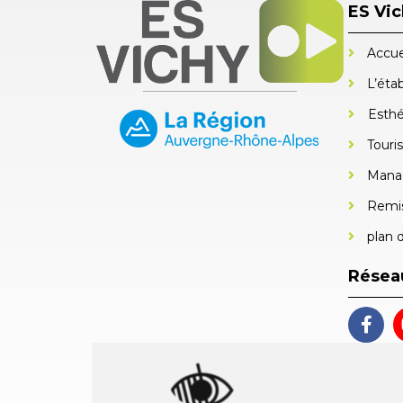
ES Vi
Accue
L’éta
Esthé
Touri
Mana
Remis
plan d
Résea