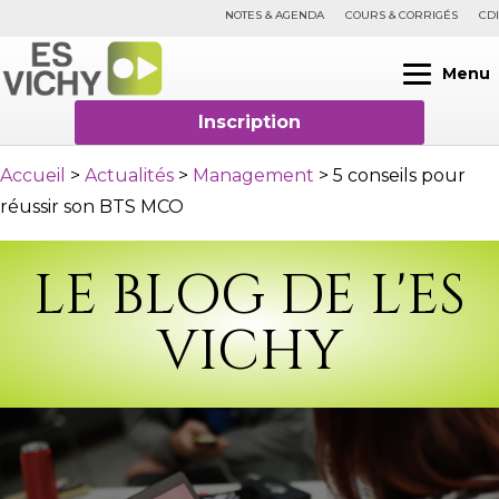
NOTES & AGENDA
COURS & CORRIGÉS
CDI
Menu
Inscription
Accueil
>
Actualités
>
Management
>
5 conseils pour
réussir son BTS MCO
LE BLOG DE L'ES
VICHY