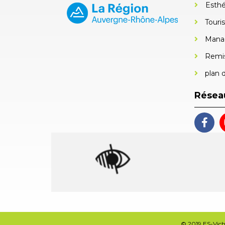
Esthé
Touri
Mana
Remis
plan d
Résea
© 2019 ES-Vichy