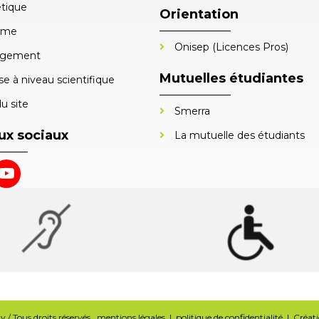
tique
Orientation
sme
Onisep (Licences Pros)
gement
Mutuelles étudiantes
e à niveau scientifique
u site
Smerra
ux sociaux
La mutuelle des étudiants
 / Tous droits réservés.
mentions légales
|
politique de confidentialité
| Créatio