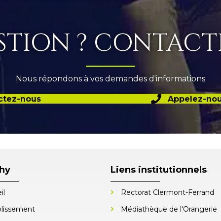
TION ? CONTACTE
Nous répondons à vos demandes d'informations
ctez-nous
Appelez-nous
chy
Liens institutionnels
il
Rectorat Clermont-Ferrand
blissement
Médiathèque de l'Orangerie