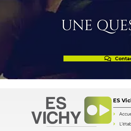
UNE QUES
Conta
ES Vi
Accue
L’éta