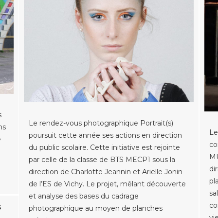
s
Le rendez-vous photographique Portrait(s)
ns
Le
poursuit cette année ses actions en direction
e
co
du public scolaire. Cette initiative est rejointe
MU
par celle de la classe de BTS MECP1 sous la
di
direction de Charlotte Jeannin et Arielle Jonin
pl
de l’ES de Vichy. Le projet, mêlant découverte
sa
et analyse des bases du cadrage
co
S
photographique au moyen de planches
vi