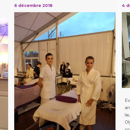
6 décembre 2018
4 d
Ev
an
la
Ol
co