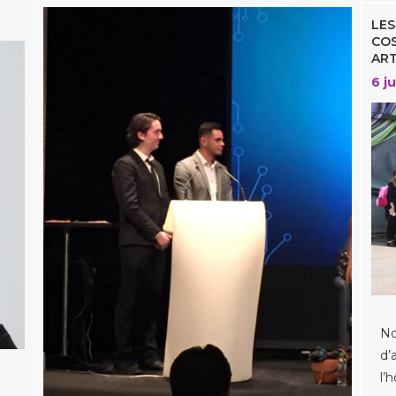
LES
COS
ART
6 j
No
d’
l’