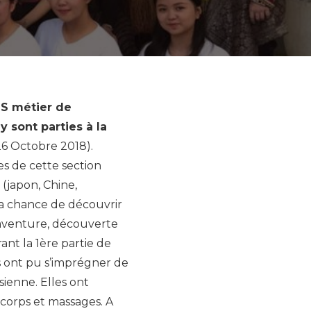
TS métier de
 sont parties à la
26 Octobre 2018).
s de cette section
 (japon, Chine,
la chance de découvrir
aventure, découverte
rant la 1ère partie de
les ont pu s’imprégner de
ienne. Elles ont
 corps et massages. A