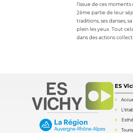
l’issue de ces moments e
2ème partie de leur séjo
traditions, ses danses, 
plein les yeux. Tout ce
dans des actions collect
ES Vi
Accue
L’éta
Esthé
Touri