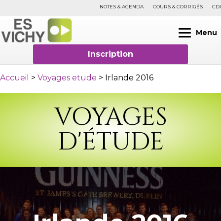
NOTES & AGENDA
COURS & CORRIGÉS
CDI
Menu
Inscription
Accueil
>
Voyages etude
>
Irlande 2016
VOYAGES
D'ÉTUDE