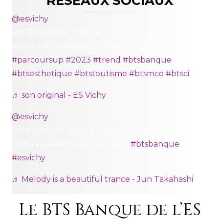
RÉSEAUX SOCIAUX
@esvichy
PARCOURSUP : derniers jours pour ajouter vos
voeux parcoursup ! -> 9Mars dernier jour !
#parcoursup
#2023
#trend
#btsbanque
#btsesthetique
#btstoutisme
#btsmco
#btsci
♬ son original - ES Vichy
@esvichy
Retour sur le voyage à Paris de nos bts banque 2!
Merci a Aymeric pour ce vlog !
#btsbanque
#esvichy
♬ Melody is a beautiful trance - Jun Takahashi
Le BTS Banque de l’ES