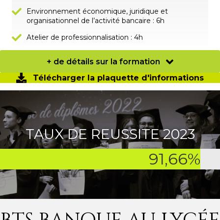
Environnement économique, juridique et
organisationnel de l’activité bancaire : 6h
Atelier de professionnalisation : 4h
+ de détails sur la formation
Télécharger la plaquette d'informations
TAUX DE REUSSITE 2023
91,66
%