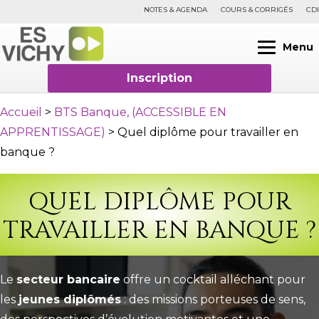
NOTES & AGENDA
COURS & CORRIGÉS
CDI
Menu
Inscription
Accueil
>
BTS Banque, (ACCESSIBLE EN
APPRENTISSAGE)
>
Quel diplôme pour travailler en
banque ?
QUEL DIPLÔME POUR
TRAVAILLER EN BANQUE ?
Le
secteur bancaire
offre un cocktail alléchant pour
les
jeunes diplômés
: des missions porteuses de sens,