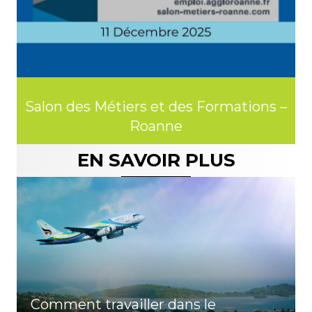
 –
Salon des Métiers et des Formations –
S
Roanne
EN SAVOIR PLUS
Comment travailler dans le