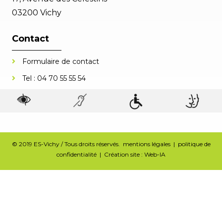
03200 Vichy
Contact
Formulaire de contact
Tel :
04 70 55 55 54
© 2019 ES-Vichy / Tous droits réservés.
mentions légales
|
politique de
confidentialité
| Création site :
Web-IA