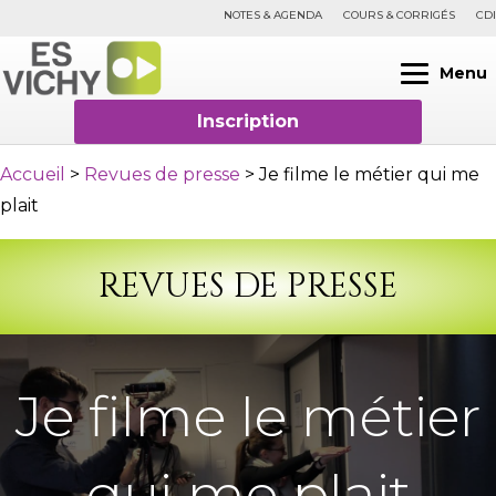
NOTES & AGENDA
COURS & CORRIGÉS
CDI
Menu
Inscription
Accueil
>
Revues de presse
>
Je filme le métier qui me
plait
REVUES DE PRESSE
Je filme le métier
qui me plait