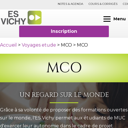
NOTES & AGENDA
COURS & CORRIGÉS
CDI
Menu
Inscription
Accueil
>
Voyages etude
> MCO
>
MCO
MCO
UN REGARD SUR LE MONDE
Grâce à sa volonté de proposer des formations ouvertes
sur le monde, l'ES Vichy permet aux étudiants de MUC
d'exercer leur autonomie dans le cadre de projet